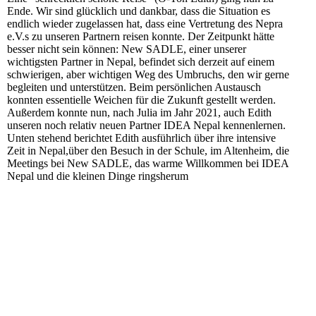
Ende. Wir sind glücklich und dankbar, dass die Situation es
endlich wieder zugelassen hat, dass eine Vertretung des Nepra
e.V.s zu unseren Partnern reisen konnte. Der Zeitpunkt hätte
besser nicht sein können: New SADLE, einer unserer
wichtigsten Partner in Nepal, befindet sich derzeit auf einem
schwierigen, aber wichtigen Weg des Umbruchs, den wir gerne
begleiten und unterstützen. Beim persönlichen Austausch
konnten essentielle Weichen für die Zukunft gestellt werden.
Außerdem konnte nun, nach Julia im Jahr 2021, auch Edith
unseren noch relativ neuen Partner IDEA Nepal kennenlernen.
Unten stehend berichtet Edith ausführlich über ihre intensive
Zeit in Nepal,über den Besuch in der Schule, im Altenheim, die
Meetings bei New SADLE, das warme Willkommen bei IDEA
Nepal und die kleinen Dinge ringsherum
20220611_180526
20220612_111204
20220613_115151
20220613_191009
20220614_125626