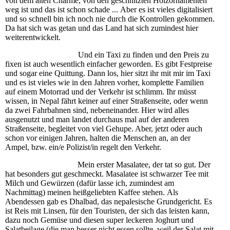
von dem alten Charme, von den geschnitzten Holzornamenten
weg ist und das ist schon schade ... Aber es ist vieles digitalisiert
und so schnell bin ich noch nie durch die Kontrollen gekommen.
Da hat sich was getan und das Land hat sich zumindest hier
weiterentwickelt.
Und ein Taxi zu finden und den Preis zu
fixen ist auch wesentlich einfacher geworden. Es gibt Festpreise
und sogar eine Quittung. Dann los, hier sitzt ihr mit mir im Taxi
und es ist vieles wie in den Jahren vorher, komplette Familien
auf einem Motorrad und der Verkehr ist schlimm. Ihr müsst
wissen, in Nepal fährt keiner auf einer Straßenseite, oder wenn
da zwei Fahrbahnen sind, nebeneinander. Hier wird alles
ausgenutzt und man landet durchaus mal auf der anderen
Straßenseite, begleitet von viel Gehupe. Aber, jetzt oder auch
schon vor einigen Jahren, halten die Menschen an, an der
Ampel, bzw. ein/e Polizist/in regelt den Verkehr.
Mein erster Masalatee, der tat so gut. Der
hat besonders gut geschmeckt. Masalatee ist schwarzer Tee mit
Milch und Gewürzen (dafür lasse ich, zumindest am
Nachmittag) meinen heißgeliebten Kaffee stehen. Als
Abendessen gab es Dhalbad, das nepalesische Grundgericht. Es
ist Reis mit Linsen, für den Touristen, der sich das leisten kann,
dazu noch Gemüse und diesen super leckeren Joghurt und
Salatbeilage (die man besser nicht essen sollte, weil der Salat mit