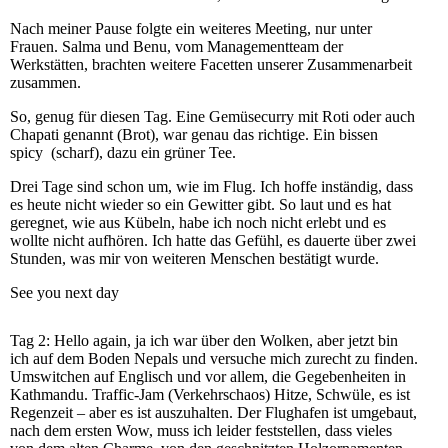
Nach meiner Pause folgte ein weiteres Meeting, nur unter
Frauen. Salma und Benu, vom Managementteam der
Werkstätten, brachten weitere Facetten unserer Zusammenarbeit
zusammen.
So, genug für diesen Tag. Eine Gemüsecurry mit Roti oder auch
Chapati genannt (Brot), war genau das richtige. Ein bissen
spicy (scharf), dazu ein grüner Tee.
Drei Tage sind schon um, wie im Flug. Ich hoffe inständig, dass
es heute nicht wieder so ein Gewitter gibt. So laut und es hat
geregnet, wie aus Kübeln, habe ich noch nicht erlebt und es
wollte nicht aufhören. Ich hatte das Gefühl, es dauerte über zwei
Stunden, was mir von weiteren Menschen bestätigt wurde.
See you next day
Tag 2: Hello again, ja ich war über den Wolken, aber jetzt bin
ich auf dem Boden Nepals und versuche mich zurecht zu finden.
Umswitchen auf Englisch und vor allem, die Gegebenheiten in
Kathmandu. Traffic-Jam (Verkehrschaos) Hitze, Schwüle, es ist
Regenzeit – aber es ist auszuhalten. Der Flughafen ist umgebaut,
nach dem ersten Wow, muss ich leider feststellen, dass vieles