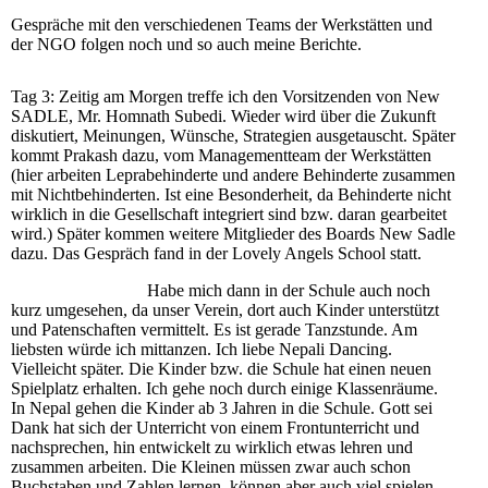
Gespräche mit den verschiedenen Teams der Werkstätten und
der NGO folgen noch und so auch meine Berichte.
Tag 3: Zeitig am Morgen treffe ich den Vorsitzenden von New
SADLE, Mr. Homnath Subedi. Wieder wird über die Zukunft
diskutiert, Meinungen, Wünsche, Strategien ausgetauscht. Später
kommt Prakash dazu, vom Managementteam der Werkstätten
(hier arbeiten Leprabehinderte und andere Behinderte zusammen
mit Nichtbehinderten. Ist eine Besonderheit, da Behinderte nicht
wirklich in die Gesellschaft integriert sind bzw. daran gearbeitet
wird.) Später kommen weitere Mitglieder des Boards New Sadle
dazu. Das Gespräch fand in der Lovely Angels School statt.
Habe mich dann in der Schule auch noch
kurz umgesehen, da unser Verein, dort auch Kinder unterstützt
und Patenschaften vermittelt. Es ist gerade Tanzstunde. Am
liebsten würde ich mittanzen. Ich liebe Nepali Dancing.
Vielleicht später. Die Kinder bzw. die Schule hat einen neuen
Spielplatz erhalten. Ich gehe noch durch einige Klassenräume.
In Nepal gehen die Kinder ab 3 Jahren in die Schule. Gott sei
Dank hat sich der Unterricht von einem Frontunterricht und
nachsprechen, hin entwickelt zu wirklich etwas lehren und
zusammen arbeiten. Die Kleinen müssen zwar auch schon
Buchstaben und Zahlen lernen, können aber auch viel spielen,