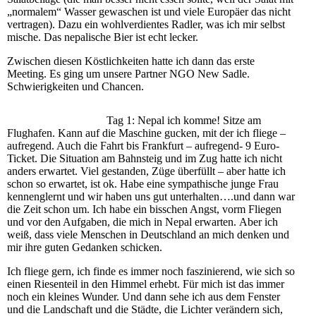
„normalem“ Wasser gewaschen ist und viele Europäer das nicht
vertragen). Dazu ein wohlverdientes Radler, was ich mir selbst
mische. Das nepalische Bier ist echt lecker.
Zwischen diesen Köstlichkeiten hatte ich dann das erste
Meeting. Es ging um unsere Partner NGO New Sadle.
Schwierigkeiten und Chancen.
Tag 1: Nepal ich komme! Sitze am
Flughafen. Kann auf die Maschine gucken, mit der ich fliege –
aufregend. Auch die Fahrt bis Frankfurt – aufregend- 9 Euro-
Ticket. Die Situation am Bahnsteig und im Zug hatte ich nicht
anders erwartet. Viel gestanden, Züge überfüllt – aber hatte ich
schon so erwartet, ist ok. Habe eine sympathische junge Frau
kennenglernt und wir haben uns gut unterhalten….und dann war
die Zeit schon um. Ich habe ein bisschen Angst, vorm Fliegen
und vor den Aufgaben, die mich in Nepal erwarten. Aber ich
weiß, dass viele Menschen in Deutschland an mich denken und
mir ihre guten Gedanken schicken.
Ich fliege gern, ich finde es immer noch faszinierend, wie sich so
einen Riesenteil in den Himmel erhebt. Für mich ist das immer
noch ein kleines Wunder. Und dann sehe ich aus dem Fenster
und die Landschaft und die Städte, die Lichter verändern sich,