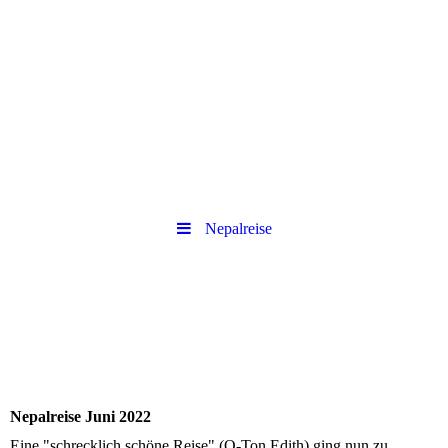
.
.
Nepalreise
Nepalreise Juni 2022
Eine "schrecklich schöne Reise" (O-Ton Edith) ging nun zu