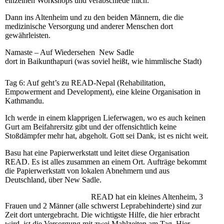
einzelnen Workshops und verabschiede mich.
Dann ins Altenheim und zu den beiden Männern, die die
medizinische Versorgung und anderer Menschen dort
gewährleisten.
Namaste – Auf Wiedersehen New Sadle
dort in Baikunthapuri (was soviel heißt, wie himmlische Stadt)
Tag 6: Auf geht’s zu READ-Nepal (Rehabilitation,
Empowerment and Development), eine kleine Organisation in
Kathmandu.
Ich werde in einem klapprigen Lieferwagen, wo es auch keinen
Gurt am Beifahrersitz gibt und der offensichtlich keine
Stoßdämpfer mehr hat, abgeholt. Gott sei Dank, ist es nicht weit.
Basu hat eine Papierwerkstatt und leitet diese Organisation
READ. Es ist alles zusammen an einem Ort. Aufträge bekommt
die Papierwerkstatt von lokalen Abnehmern und aus
Deutschland, über New Sadle.
READ hat ein kleines Altenheim, 3
Frauen und 2 Männer (alle schwerst Leprabehinderte) sind zur
Zeit dort untergebracht. Die wichtigste Hilfe, die hier erbracht
wird, ist die Versorgung mit zwei Mahlzeiten am Tag. Hier