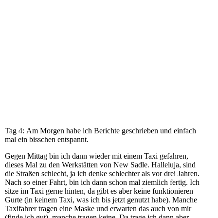
IMG_6293
IMG_6306
IMG_6315
IMG_6317
IMG_6292
IMG_6284
Tag 4: Am Morgen habe ich Berichte geschrieben und einfach
mal ein bisschen entspannt.
Gegen Mittag bin ich dann wieder mit einem Taxi gefahren,
dieses Mal zu den Werkstätten von New Sadle. Halleluja, sind
die Straßen schlecht, ja ich denke schlechter als vor drei Jahren.
Nach so einer Fahrt, bin ich dann schon mal ziemlich fertig. Ich
sitze im Taxi gerne hinten, da gibt es aber keine funktionieren
Gurte (in keinem Taxi, was ich bis jetzt genutzt habe). Manche
Taxifahrer tragen eine Maske und erwarten das auch von mir
(finde ich gut), manche tragen keine. Da trage ich dann aber