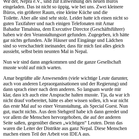
Wir der, Nepra e.V., sind zur Einweihung des neuen Büros
eingeladen. Das ist nicht so üppig, wie bei uns. Zwei kleinere
Büros, ein größerer Raum, eine kleine Küche und die
Toilette. Aber alle sind sehr stolz. Leider hatte ich einen nicht so
guten Taxifahrer und nach einigen Telefonaten mit Amar
Bahadur Timalsina, dem Executive Director (Geschäftsführer)
haben wir den Veranstaltungsort gefunden. Zugegeben, ich hätte
gar nichts gefunden. Alle Häuser und Eingänge und Lädchen
sind so verschachtelt ineinander, dass für mich fast alles gleich
aussieht, selbst beim neunten Mal in Nepal.
Nun wir sind dann angekommen und die ganze Gesellschaft
musste wohl auf mich warten.
Amar begrüßte alle Anwesenden (viele wichtige Leute darunter,
auch von anderen Lepraorganisationen und der Regierung) und
dann sprach einer nach dem anderen. So langsam wurde mir
klar, dass ich auch eine Ansprache halten musste. Tja, da war ich
nicht drauf vorbereitet, hätte es aber wissen sollen, ich war nicht
das erste Mal auf so einer Veranstaltung, als Special Guest. Nun
gut, macht nichts. Aus dem Stehgreif habe ich dann geredet und
vor allem die Menschen hervorgehoben, die auf der anderen
Seite saßen, gegenüber diesen „wichtigen“ Leuten. Denn das
waren die Leiter der Distrikte aus ganz Nepal. Diese Menschen
machen einen Teil der Arbeit von IDEA aus.