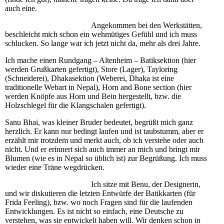
auch eine.
Angekommen bei den Werkstätten,
beschleicht mich schon ein wehmütiges Gefühl und ich muss
schlucken. So lange war ich jetzt nicht da, mehr als drei Jahre.
Ich mache einen Rundgang – Altenheim – Batiksektion (hier
werden Grußkarten gefertigt), Store (Lager), Tayloring
(Schneiderei), Dhakasektion (Weberei, Dhaka ist eine
traditionelle Webart in Nepal), Horn and Bone section (hier
werden Knöpfe aus Horn und Bein hergestellt, bzw. die
Holzschlegel für die Klangschalen gefertigt).
Sanu Bhai, was kleiner Bruder bedeutet, begrüßt mich ganz
herzlich. Er kann nur bedingt laufen und ist taubstumm, aber er
erzählt mir trotzdem und merkt auch, ob ich verstehe oder auch
nicht. Und er erinnert sich auch immer an mich und bringt mir
Blumen (wie es in Nepal so üblich ist) zur Begrüßung. Ich muss
wieder eine Träne wegdrücken.
Ich sitze mit Benu, der Designerin,
und wir diskutieren die letzten Entwürfe der Batikkarten (für
Frida Feeling), bzw. wo noch Fragen sind für die laufenden
Entwicklungen. Es ist nicht so einfach, eine Deutsche zu
verstehen, was sie entwickelt haben will. Wir denken schon in