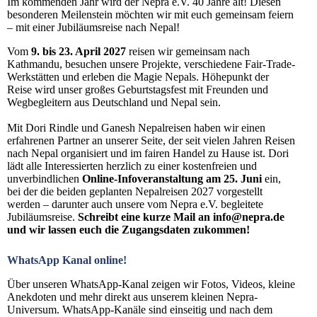
Im kommenden Jahr wird der Nepra e.V. 40 Jahre alt! Diesen
besonderen Meilenstein möchten wir mit euch gemeinsam feiern
– mit einer Jubiläumsreise nach Nepal!
Vom
9. bis 23. April 2027
reisen wir gemeinsam nach
Kathmandu, besuchen unsere Projekte, verschiedene Fair-Trade-
Werkstätten und erleben die Magie Nepals. Höhepunkt der
Reise wird unser großes Geburtstagsfest mit Freunden und
Wegbegleitern aus Deutschland und Nepal sein.
Mit Dori Rindle und Ganesh Nepalreisen haben wir einen
erfahrenen Partner an unserer Seite, der seit vielen Jahren Reisen
nach Nepal organisiert und im fairen Handel zu Hause ist. Dori
lädt alle Interessierten herzlich zu einer kostenfreien und
unverbindlichen
Online-Infoveranstaltung am 25. Juni
ein,
bei der die beiden geplanten Nepalreisen 2027 vorgestellt
werden – darunter auch unsere vom Nepra e.V. begleitete
Jubiläumsreise.
Schreibt eine kurze Mail an info@nepra.de
und wir lassen euch die Zugangsdaten zukommen!
WhatsApp Kanal online!
Über unseren WhatsApp-Kanal zeigen wir Fotos, Videos, kleine
Anekdoten und mehr direkt aus unserem kleinen Nepra-
Universum. WhatsApp-Kanäle sind einseitig und nach dem